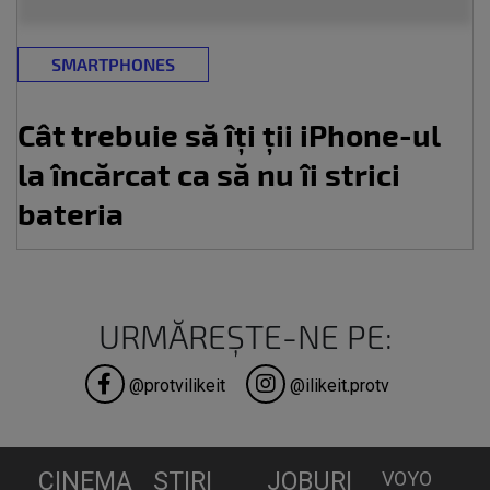
SMARTPHONES
Cât trebuie să îți ții iPhone-ul
la încărcat ca să nu îi strici
bateria
URMĂREȘTE-NE PE:
@protvilikeit
@ilikeit.protv
CINEMA
STIRI
JOBURI
VOYO