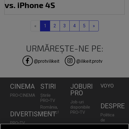
vs. iPhone 4S
Previous
Next
«
1
2
3
4
5
»
URMĂREȘTE-NE PE:
@protvilikeit
@ilikeit.protv
CINEMA
STIRI
JOBURI
VOYO
PRO
PRO•CINEMA
Știrile
PRO•TV
Job-uri
DESPRE
România,
disponibile
te iubesc!
PRO•TV
DIVERTISMENT
Politica
de
PRO•TV
Confidențialita