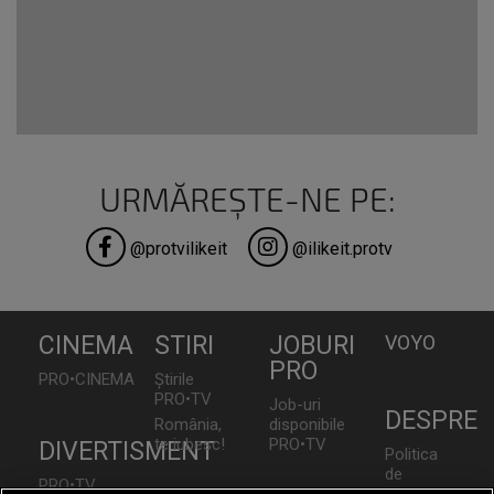
URMĂREȘTE-NE PE:
@protvilikeit
@ilikeit.protv
CINEMA
STIRI
JOBURI
VOYO
PRO
PRO•CINEMA
Știrile
PRO•TV
Job-uri
DESPRE
România,
disponibile
te iubesc!
PRO•TV
DIVERTISMENT
Politica
de
PRO•TV