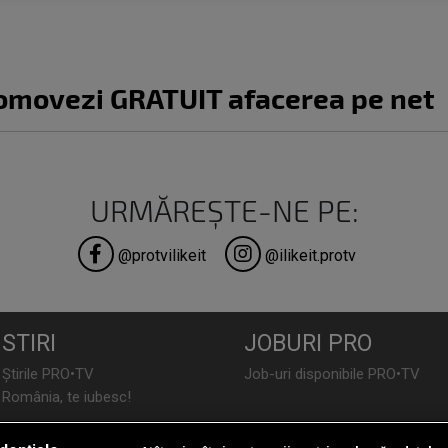
promovezi GRATUIT afacerea pe net
URMĂREȘTE-NE PE:
@protvilikeit
@ilikeit.protv
STIRI
JOBURI PRO
Știrile PRO•TV
Job-uri disponibile PRO•TV
România, te iubesc!
LIFESTYLE