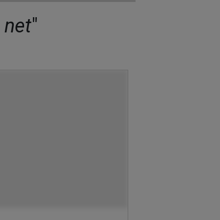
 net
"