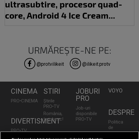
ultrasubtire, procesor quad-
core, Android 4 Ice Cream...
URMĂREȘTE-NE PE:
@protvilikeit
@ilikeit.protv
CINEMA
STIRI
JOBURI
VOYO
PRO
PRO•CINEMA
Știrile
PRO•TV
Job-uri
DESPRE
România,
disponibile
te iubesc!
PRO•TV
DIVERTISMENT
Politica
de
PRO•TV
Confidențialita
Românii