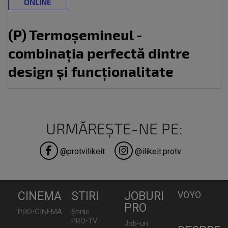
ONLINE
(P) Termoșemineul -
combinația perfectă dintre
design și funcționalitate
URMĂREȘTE-NE PE:
@protvilikeit
@ilikeit.protv
CINEMA
STIRI
JOBURI
VOYO
PRO
PRO•CINEMA
Știrile
PRO•TV
Job-uri