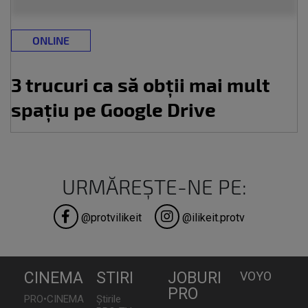
ONLINE
3 trucuri ca să obții mai mult
spațiu pe Google Drive
URMĂREȘTE-NE PE:
@protvilikeit
@ilikeit.protv
CINEMA
STIRI
JOBURI
VOYO
PRO
PRO•CINEMA
Știrile