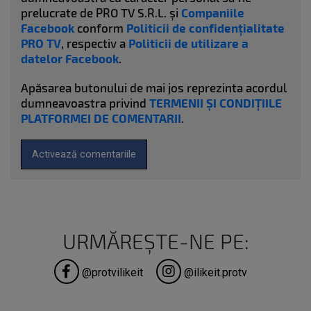
prelucrate de PRO TV S.R.L. și
Companiile
Facebook
conform
Politicii de confidențialitate
PRO TV
, respectiv a
Politicii de utilizare a
datelor Facebook
.
Apăsarea butonului de mai jos reprezinta acordul
dumneavoastra privind
TERMENII ȘI CONDIȚIILE
PLATFORMEI DE COMENTARII
.
Activează comentariile
URMĂREȘTE-NE PE:
@protvilikeit
@ilikeit.protv