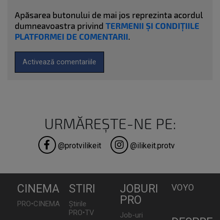
Apăsarea butonului de mai jos reprezinta acordul
dumneavoastra privind
TERMENII ȘI CONDIȚIILE
PLATFORMEI DE COMENTARII
.
Activează comentariile
URMĂREȘTE-NE PE:
@protvilikeit
@ilikeit.protv
CINEMA
STIRI
JOBURI
VOYO
PRO
PRO•CINEMA
Știrile
PRO•TV
Job-uri