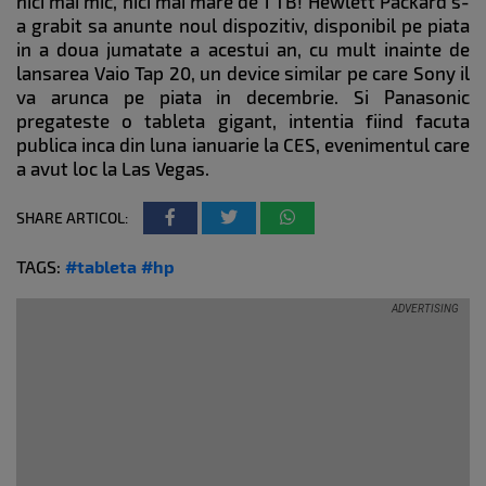
nici mai mic, nici mai mare de 1 TB! Hewlett Packard s-
a grabit sa anunte noul dispozitiv, disponibil pe piata
in a doua jumatate a acestui an, cu mult inainte de
lansarea Vaio Tap 20, un device similar pe care Sony il
va arunca pe piata in decembrie. Si Panasonic
pregateste o tableta gigant, intentia fiind facuta
publica inca din luna ianuarie la CES, evenimentul care
a avut loc la Las Vegas.
SHARE ARTICOL:
TAGS:
#tableta
#hp