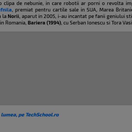
-o clipa de nebunie, in care robotii ar porni o revolta 
fnila
, premiat pentru cartile sale in SUA, Marea Britani
a la
Norii
, aparut in 2005, i-au incantat pe fanii geniului st
 in Romania,
Bariera (1994)
, cu Serban Ionescu si Tora Vasi
 lumea, pe TechSchool.ro