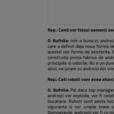
Rep.: Cand vor folosi oamenii an
O. Bufnila:
Intr-o buna zi, androi
care a definit deja noua forma d
acestei noi forme de existenta.
construita prima fabrica de androi
principiile si valorile. Nu e un p
altul, ne jucam cu androizi din vr
Rep.: Cati roboti vom avea atunc
O. Bufnila:
Pai daca top managemen
androizi vor exploda, vor fi cota
bucatarie. Roboti sunt peste tot:
siguranta si vor umple toate sfe
Dumnezeule, androizii vor fi cu m