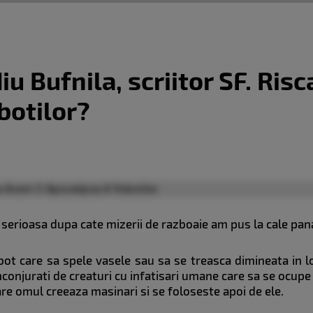
iu Bufnila, scriitor SF. Ri
botilor?
 serioasa dupa cate mizerii de razboaie am pus la cale pana
ot care sa spele vasele sau sa se treasca dimineata in l
nconjurati de creaturi cu infatisari umane care sa se ocupe 
re omul creeaza masinari si se foloseste apoi de ele.