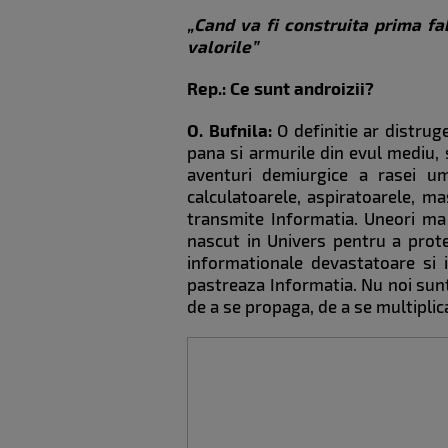
„Cand va fi construita prima fabr
valorile”
Rep.: Ce sunt androizii?
O. Bufnila:
O definitie ar distrug
pana si armurile din evul mediu, s
aventuri demiurgice a rasei um
calculatoarele, aspiratoarele, ma
transmite Informatia. Uneori ma 
nascut in Univers pentru a protej
informationale devastatoare si i
pastreaza Informatia. Nu noi sunte
de a se propaga, de a se multiplic