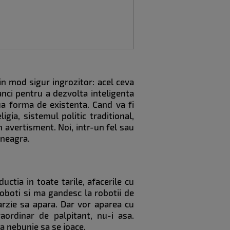
 in mod sigur ingrozitor: acel ceva
nci pentru a dezvolta inteligenta
a forma de existenta. Cand va fi
igia, sistemul politic traditional,
n avertisment. Noi, intr-un fel sau
 neagra.
ctia in toate tarile, afacerile cu
roboti si ma gandesc la robotii de
tarzie sa apara. Dar vor aparea cu
raordinar de palpitant, nu-i asa.
a nebunie sa se joace.