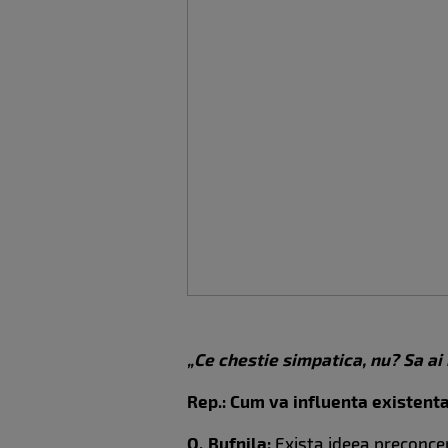
„Ce chestie simpatica, nu? Sa ai
Rep.: Cum va influenta existen
O. Bufnila:
Exista ideea preconcep