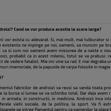
droizi? Cand se vor produce acestia la scara larga?
zii vor exista cu adevarat. Si, mai mult, mai tulburator si
e existenta ne impinge pe noi, oamenii, sa muncim pe bra
 E ca si cum noi oamenii avem misiunea de a naste o nou
zi, probabil ca in acest mileniu, totul se va prabusi: rel
unct de vedere fatalist. Mie imi vine sa rad. E mai degraba u
emuri imemoriale, de la papusile de carpa folosite in magia
i?
tul fabricilor de androizi va reusi sa vanda toata produ
te la bursa si lumea se va schimba total. Dar deja avem 
 in armata, in constructii, in medicina. Androizii inca in
rele vietii sociale, de la politica, la sport. Va fi ext
ilioanele pe intreg Pamantul pentru ca oamenilor le place l