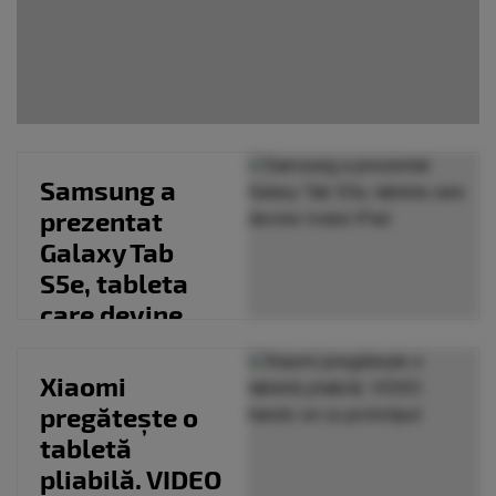
Samsung a
prezentat
Galaxy Tab
S5e, tableta
care devine
rivalul iPad
Xiaomi
pregătește o
tabletă
pliabilă. VIDEO