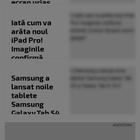
ecran uriaș
Iată cum va
arăta noul
iPad Pro!
Imaginile
confirmă
primele
zvonuri despre
Samsung a
acest...
lansat noile
tablete
Samsung
Galaxy Tab S4
și Galaxy Tab A
10.5