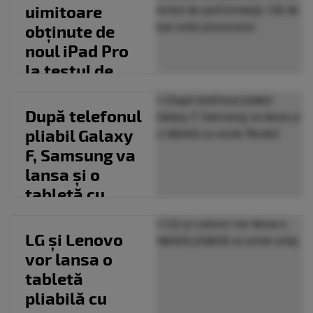
uimitoare
obținute de
noul iPad Pro
la testul de
performanță.
Cât de...
După telefonul
pliabil Galaxy
F, Samsung va
lansa și o
tabletă cu
ecran flexibil
LG și Lenovo
vor lansa o
tabletă
pliabilă cu