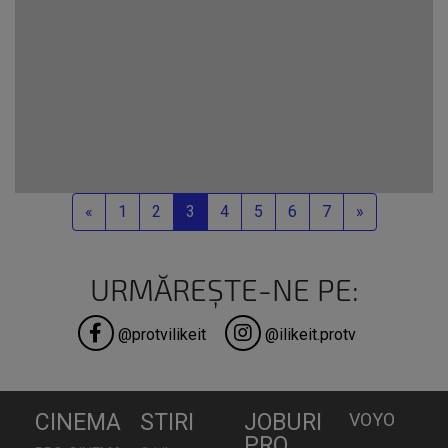
Previous
Next
«
1
2
3
4
5
6
7
»
URMĂREȘTE-NE PE:
@protvilikeit
@ilikeit.protv
CINEMA
STIRI
JOBURI
VOYO
PRO