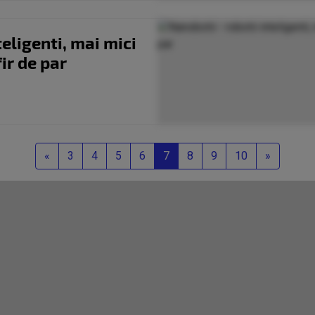
teligenti, mai mici
ir de par
Previous
Next
«
3
4
5
6
7
8
9
10
»