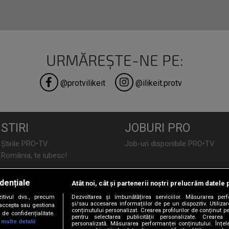
URMĂREȘTE-NE PE:
@protvilikeit
@ilikeit.protv
STIRI
JOBURI PRO
Știrile PRO•TV
Job-uri disponibile PRO•TV
România, te iubesc!
LIFESTYLE
dențiale
Atât noi, cât și partenerii noștri prelucrăm datele 
TEHNOLOGIE
Doctor de Bine
tivul dvs., precum
Dezvoltarea și îmbunătățirea serviciilor. Măsurarea per
I Like IT
Acasă
și/sau accesarea informațiilor de pe un dispozitiv. Utilizare
i accepta sau gestiona
conținutului personalizat. Crearea profilurilor de conținut per
de confidențialitate.
Acasă Gold
pentru selectarea publicității personalizate. Crearea p
 multe detalii
personalizată. Măsurarea performanței conținutului. Înțeleg
Perfecte