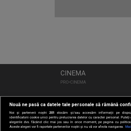
CINEMA
PRO•CINEMA
DIVERTISMENT
Nouă ne pasă ca datele tale personale să rămână confi
PRO•TV
Noi și partenerii noștri
201
stocăm și/sau accesăm informații pe dispozi
Românii au Talent
identificatorii cookie unici pentru prelucrarea datelor cu caracter personal. Puteț
alegerile dvs. făcând clic mai jos sau în orice moment, pe pagina cu politica 
Vocea României
Aceste alegeri vor fi raportate partenerilor noștri și nu vă vor afecta navigarea.
Mai
Las Fierbinți