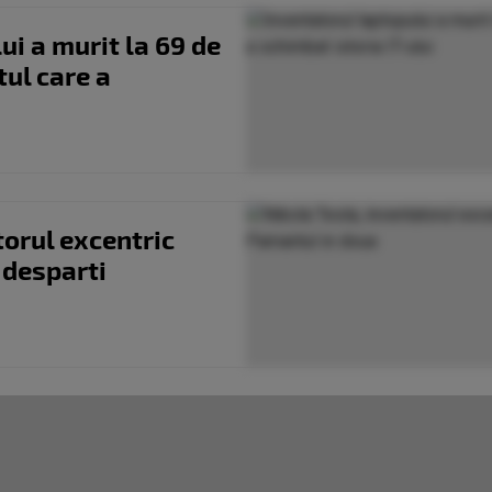
ui a murit la 69 de
tul care a
torul excentric
 desparti