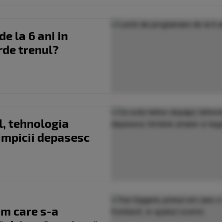
e la 6 ani in
rde trenul?
l, tehnologia
impicii depasesc
om care s-a