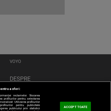
VOYO
DESPRE
Politica de Confidențialitate
pentru a oferi:
Contact
formanței reclamelor. Stocarea
CNA
a profilurilor pentru selectarea
sonalizat. Utilizarea profilurilor
rofilurilor pentru publicitate
ACCEPT TOATE
erea publicului prin statistici