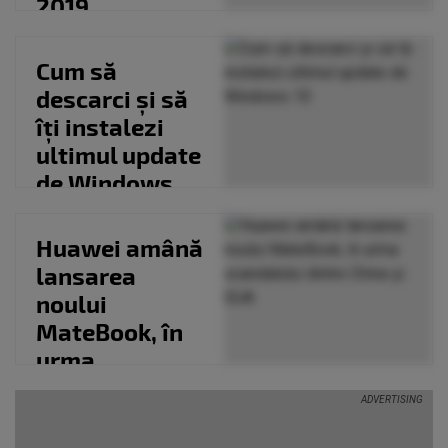
2019
Cum să
descarci și să
îți instalezi
ultimul update
de Windows
10
Huawei amână
lansarea
noului
MateBook, în
urma
scandalului
dintre China și
SUA