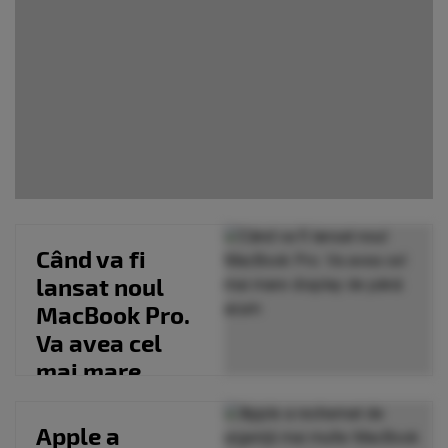
Când va fi
lansat noul
MacBook Pro.
Va avea cel
mai mare
display de
până acum
Apple a