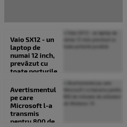
Vaio SX12 - un
laptop de
numai 12 inch,
prevăzut cu
toate porturile
posibile
Avertismentul
pe care
Microsoft l-a
transmis
pentru 800 de