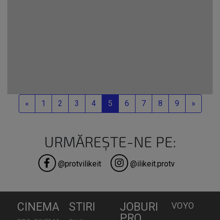
Previous
Next
«
1
2
3
4
5
6
7
8
9
»
URMĂREȘTE-NE PE:
@protvilikeit
@ilikeit.protv
CINEMA
STIRI
JOBURI
VOYO
PRO