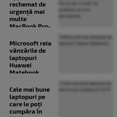
rechemat de
urgență mai
multe
MacBook Pro-
uri de 15 inch.
Ce probleme
Microsoft reia
au...
vânzările de
laptopuri
Huawei
Matebook
Cele mai bune
laptopuri pe
care le poți
cumpăra în