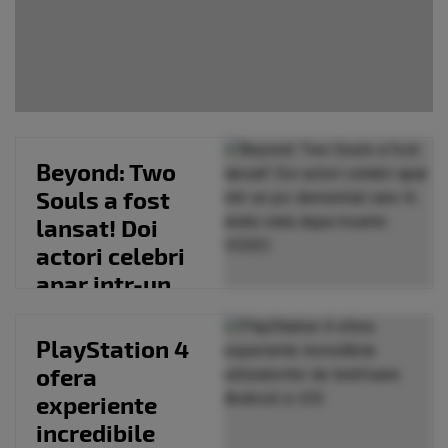
Beyond: Two
Souls a fost
lansat! Doi
actori celebri
apar intr-un
joc demential
care...
PlayStation 4
ofera
experiente
incredibile