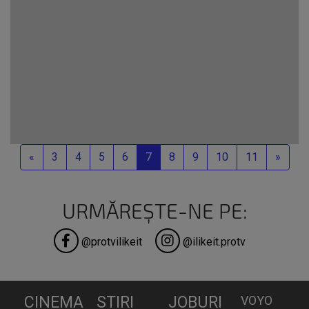
Previous
Next
«
3
4
5
6
7
8
9
10
11
»
URMĂREȘTE-NE PE:
@protvilikeit
@ilikeit.protv
CINEMA
STIRI
JOBURI
VOYO