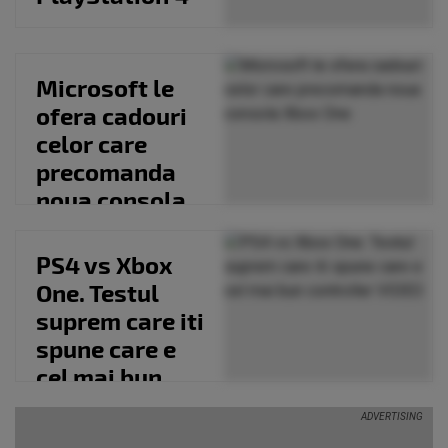
Microsoft le
ofera cadouri
celor care
precomanda
noua consola
Xbox One
PS4 vs Xbox
One. Testul
suprem care iti
spune care e
cel mai bun
controller
VIDEO