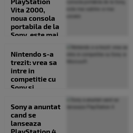
PlayStation
Vita 2000,
noua consola
portabila de la
Sony, este mai
subtire si
mai...
Nintendo s-a
trezit: vrea sa
intre in
competitie cu
Sony si
Microsoft
Sony a anuntat
cand se
lanseaza
PlayStation 4