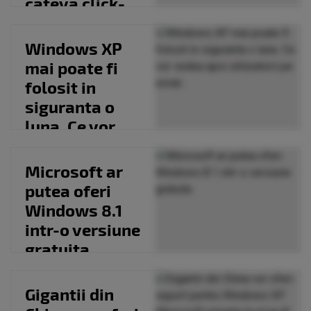
cateva click-
uri, chiar daca
nu te...
Windows XP
mai poate fi
folosit in
siguranta o
luna. Ce vor
vedea apoi
utilizatorii...
Microsoft ar
putea oferi
Windows 8.1
intr-o versiune
gratuita
Gigantii din