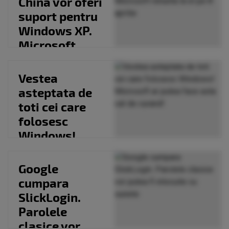
China vor oferi
suport pentru
Windows XP.
Microsoft
renunta la el
pe...
Vestea
asteptata de
toti cei care
folosesc
Windows!
Microsoft ar
putea face
Google
asta cat...
cumpara
SlickLogin.
Parolele
clasice vor