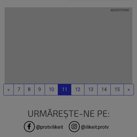
putea fi
inlocuite cu
sunete
Previous
Ne
«
7
8
9
10
11
12
13
14
15
»
URMĂREȘTE-NE PE:
@protvilikeit
@ilikeit.protv