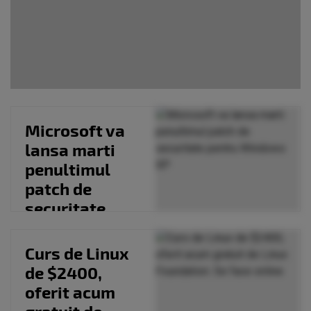
Microsoft va
lansa marti
penultimul
patch de
securitate
pentru
Windows XP
Curs de Linux
de $2400,
oferit acum