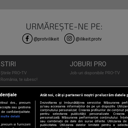
URMĂREȘTE-NE PE:
@protvilikeit
@ilikeit.protv
STIRI
JOBURI PRO
Știrile PRO•TV
Job-uri disponibile PRO•TV
România, te iubesc!
LIFESTYLE
dențiale
Atât noi, cât și partenerii noștri prelucrăm datele 
TEHNOLOGIE
Doctor de Bine
tivul dvs., precum
Dezvoltarea și îmbunătățirea serviciilor. Măsurarea per
I Like IT
Acasă
și/sau accesarea informațiilor de pe un dispozitiv. Utilizare
i accepta sau gestiona
conținutului personalizat. Crearea profilurilor de conținut per
de confidențialitate.
Acasă Gold
pentru selectarea publicității personalizate. Crearea p
 multe detalii
personalizată. Măsurarea performanței conținutului. Înțeleg
Perfecte
sau combinații de date din surse diferite. Utilizarea de 
SPORT
e, precum si furnizorii
publicitatea. Utilizarea datelor limitate pentru a selec
DeBărbați