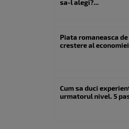
sa-l alegi?...
Piata romaneasca de I
crestere al economie
Cum sa duci experient
urmatorul nivel. 5 pa