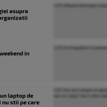
giei asupra
organizatii
 weekend in
 un laptop de
nu stii pe care