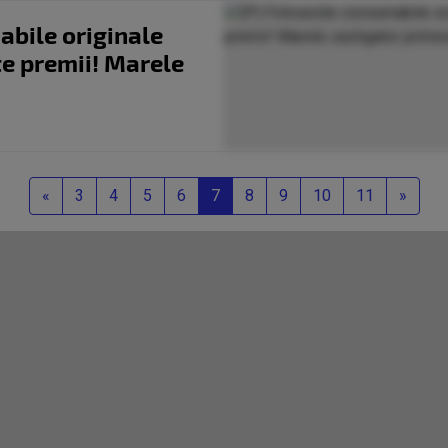
abile originale
te premii! Marele
Previous
Next
«
3
4
5
6
7
8
9
10
11
»