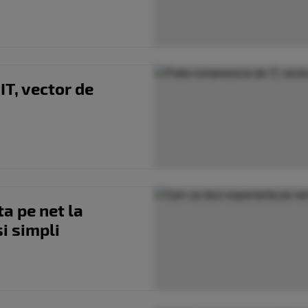
T, vector de
i
a pe net la
si simpli