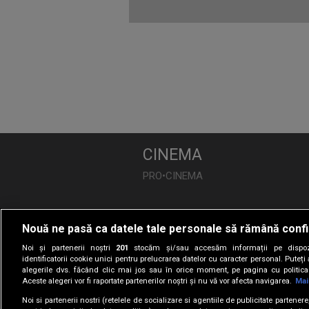
CINEMA
PRO•CINEMA
DIVERTISMENT
Nouă ne pasă ca datele tale personale să rămână confi
PRO•TV
Noi și partenerii noștri
201
stocăm și/sau accesăm informații pe dispozi
Românii au Talent
identificatorii cookie unici pentru prelucrarea datelor cu caracter personal. Puteț
alegerile dvs. făcând clic mai jos sau în orice moment, pe pagina cu politica 
Vocea României
Aceste alegeri vor fi raportate partenerilor noștri și nu vă vor afecta navigarea.
Mai
Las Fierbinți
Noi si partenerii nostri (retelele de socializare si agentiile de publicitate partener
Apropo TV