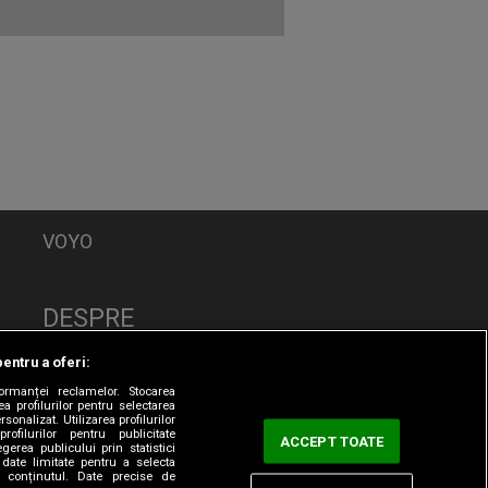
VOYO
DESPRE
Politica de Confidențialitate
pentru a oferi:
Contact
formanței reclamelor. Stocarea
CNA
a profilurilor pentru selectarea
sonalizat. Utilizarea profilurilor
rofilurilor pentru publicitate
ACCEPT TOATE
erea publicului prin statistici
date limitate pentru a selecta
ta conținutul. Date precise de