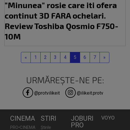
"Minunea" rosie care iti ofera
continut 3D FARA ochelari.
Review Toshiba Qosmio F750-
10M
Previous
Next
«
1
2
3
4
5
6
7
»
URMĂREȘTE-NE PE:
@protvilikeit
@ilikeit.protv
CINEMA
STIRI
JOBURI
VOYO
PRO
PRO•CINEMA
Știrile