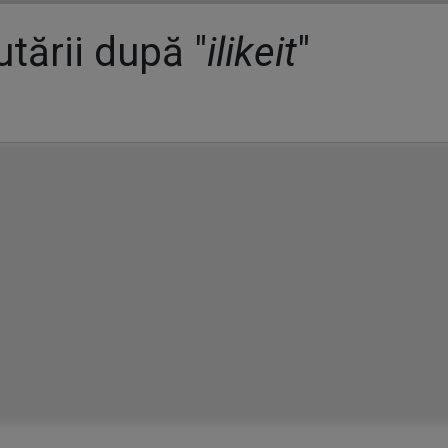
tării după "
ilikeit
"