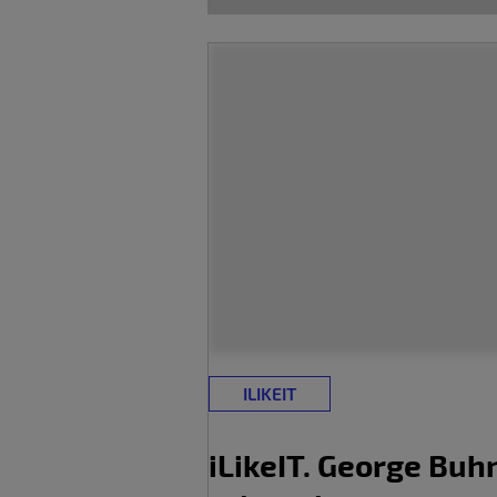
ILIKEIT
iLikeIT. George Buhni