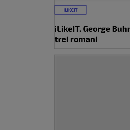
ILIKEIT
iLikeIT. George Buhn
trei romani