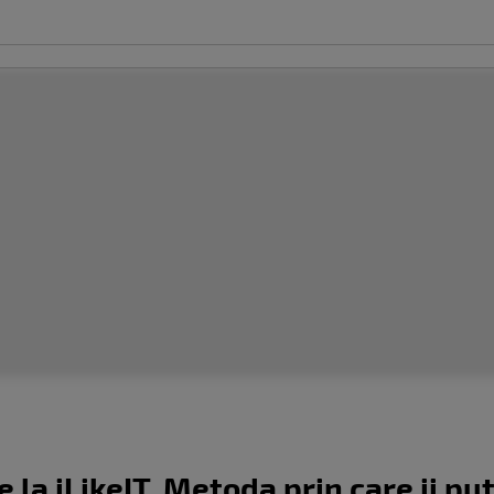
 la iLikeIT. Metoda prin care ii p