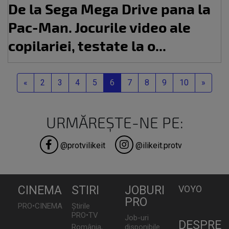
De la Sega Mega Drive pana la
Pac-Man. Jocurile video ale
copilariei, testate la o...
Previous
Next
«
2
3
4
5
6
7
8
9
10
»
URMĂREȘTE-NE PE:
@protvilikeit
@ilikeit.protv
CINEMA
STIRI
JOBURI
VOYO
PRO
PRO•CINEMA
Știrile
PRO•TV
Job-uri
DESPRE
România,
disponibile