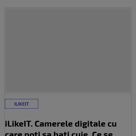
ILIKEIT
iLikeIT. Camerele digitale cu
care poti sa bati cuie. Ce se