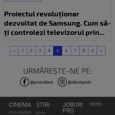
Proiectul revoluționar
dezvoltat de Samsung. Cum să-
ți controlezi televizorul prin...
Previous
Next
«
1
2
3
4
5
6
7
8
9
»
URMĂREȘTE-NE PE:
@protvilikeit
@ilikeit.protv
CINEMA
STIRI
JOBURI
VOYO
PRO
PRO•CINEMA
Știrile