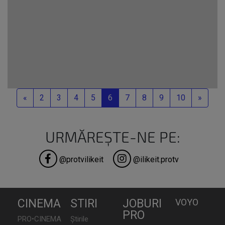
Previous
Next
«
2
3
4
5
6
7
8
9
10
»
URMĂREȘTE-NE PE:
@protvilikeit
@ilikeit.protv
CINEMA
STIRI
JOBURI
VOYO
PRO
PRO•CINEMA
Știrile