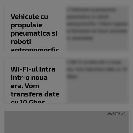
sa iti mearga
Internetul
Vehicule cu
mai...
propulsie
pneumatica si
roboti
antropomorfic
i. Viitorii
ingineri ai
Wi-Fi-ul intra
Romaniei...
intr-o noua
era. Vom
transfera date
cu 10 Gbps