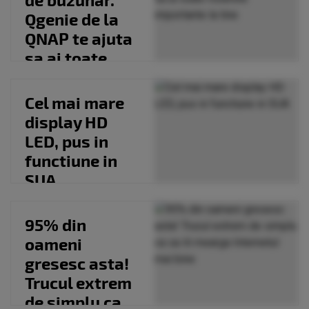
Qgenie de la
QNAP te ajuta
sa ai toate
fisierele
importante...
Cel mai mare
display HD
LED, pus in
functiune in
SUA
95% din
oameni
gresesc asta!
Trucul extrem
de simplu ca