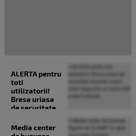
ALERTA pentru
toti
utilizatorii!
Bresa uriasa
de securitate
anuntata
acum! Orice
Media center
dispozitiv...
de buzunar.