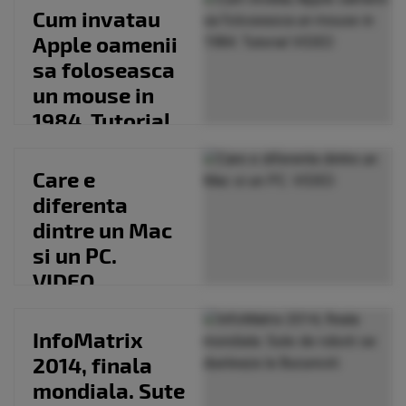
de stocare
Cum invatau
Apple oamenii
sa foloseasca
un mouse in
1984. Tutorial
VIDEO
Care e
diferenta
dintre un Mac
si un PC.
VIDEO
InfoMatrix
2014, finala
mondiala. Sute