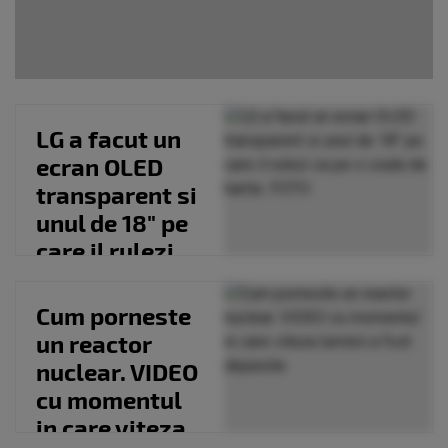
LG a facut un
ecran OLED
transparent si
unul de 18" pe
care il rulezi
ca pe o coala...
Cum porneste
un reactor
nuclear. VIDEO
cu momentul
in care viteza