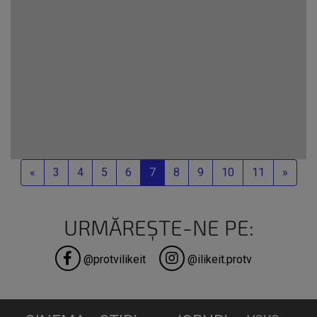
prezentat pe 4
mai...
Previous
Next
«
3
4
5
6
7
8
9
10
11
»
URMĂREȘTE-NE PE:
@protvilikeit
@ilikeit.protv