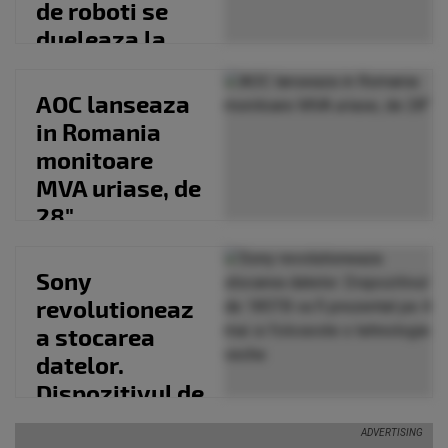
de roboti se
dueleaza la
Bucuresti
AOC lanseaza
in Romania
monitoare
MVA uriase, de
28"
Sony
revolutioneaz
a stocarea
datelor.
Dispozitivul de
185TB va fi