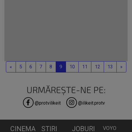
stocat
Previous
Next
«
5
6
7
8
9
10
11
12
13
»
URMĂREȘTE-NE PE:
@protvilikeit
@ilikeit.protv
CINEMA
STIRI
JOBURI
VOYO