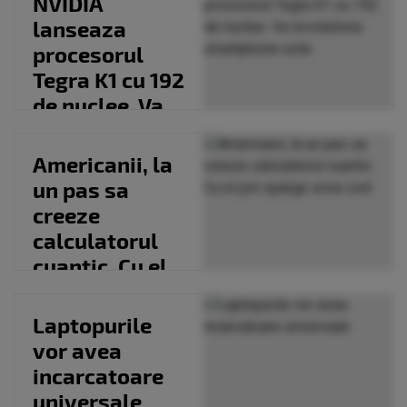
NVIDIA
lanseaza
procesorul
Tegra K1 cu 192
de nuclee. Va
revolutiona
smartphone-
Americanii, la
urile
un pas sa
creeze
calculatorul
cuantic. Cu el
pot sparge
orice cod
Laptopurile
vor avea
incarcatoare
universale