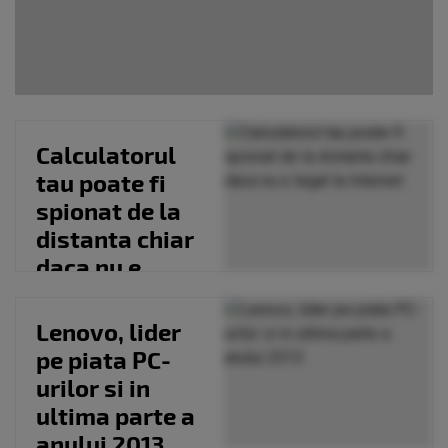
Calculatorul
tau poate fi
spionat de la
distanta chiar
daca nu e
legat la
Internet
Lenovo, lider
pe piata PC-
urilor si in
ultima parte a
anului 2013