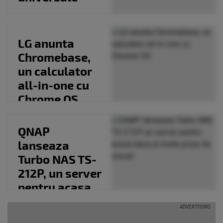
LG anunta
Chromebase,
un calculator
all-in-one cu
Chrome OS
QNAP
lanseaza
Turbo NAS TS-
212P, un server
pentru acasa
daca ai multe
poze de