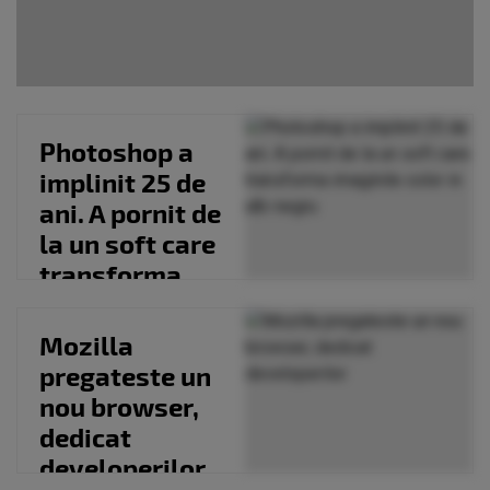
Photoshop a
implinit 25 de
ani. A pornit de
la un soft care
transforma
imaginile
color...
Mozilla
pregateste un
nou browser,
dedicat
developerilor