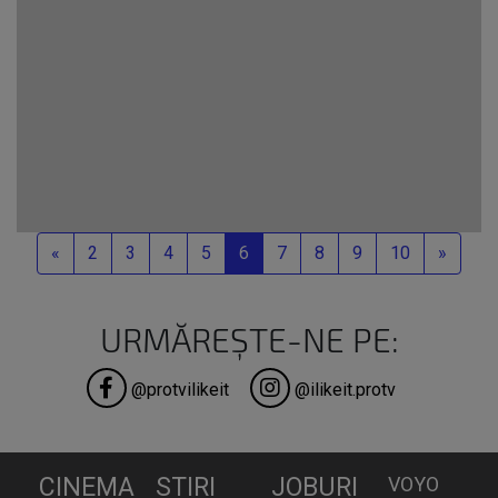
Previous
Next
«
2
3
4
5
6
7
8
9
10
»
URMĂREȘTE-NE PE:
@protvilikeit
@ilikeit.protv
CINEMA
STIRI
JOBURI
VOYO