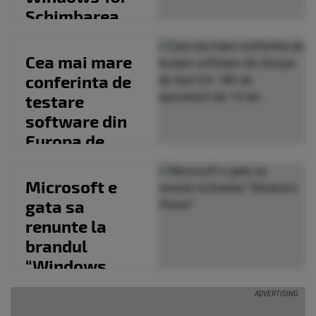
Schimbarea
este radicala!
VIDEO
Cea mai mare
conferinta de
testare
software din
Europa de
Sud-Est. 180
de
Microsoft e
specialisti...
gata sa
renunte la
brandul
“Windows
Phone”