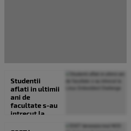
Studentii
aflati in ultimii
ani de
facultate s-au
intrecut la
Linux
Embedded