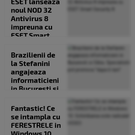
ESET lanseaza
Challenge
noul NOD 32
Antivirus 8
impreuna cu
ESET Smart
Security 8
Brazilienii de
la Stefanini
angajeaza
informaticieni
in Bucuresti si
Sibiu.
Specialistii...
Fantastic! Ce
se intampla cu
FERESTRELE in
Windows 10.