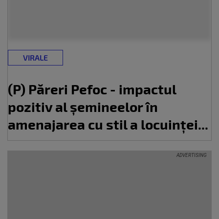
VIRALE
(P) Păreri Pefoc - impactul
pozitiv al șemineelor în
amenajarea cu stil a locuinței...