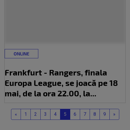
ONLINE
Frankfurt - Rangers, finala
Europa League, se joacă pe 18
mai, de la ora 22.00, la...
Previous
Next
«
1
2
3
4
5
6
7
8
9
»