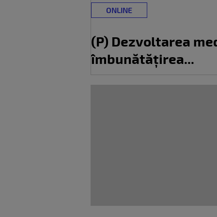
ONLINE
(P) Dezvoltarea med
îmbunătățirea...