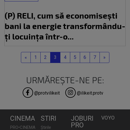
(P) RELI, cum să economisești
bani la energie transformându-
ți locuința într-o...
Previous
Next
«
1
2
3
4
5
6
7
»
URMĂREȘTE-NE PE:
@protvilikeit
@ilikeit.protv
CINEMA
STIRI
JOBURI
VOYO
PRO
PRO•CINEMA
Știrile