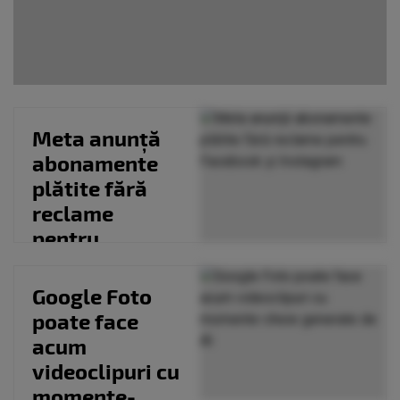
Meta anunță
abonamente
plătite fără
reclame
pentru
Facebook și
Instagram
Google Foto
poate face
acum
videoclipuri cu
momente-