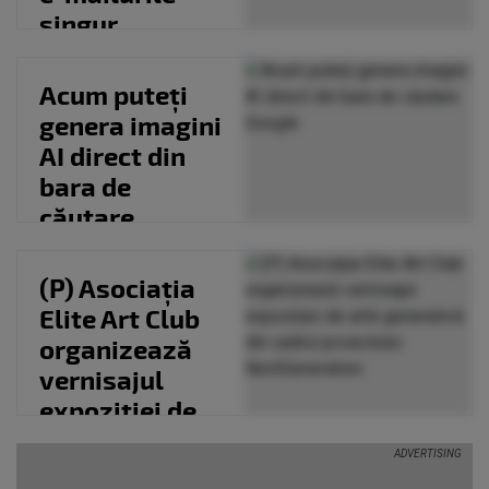
singur
Acum puteți
genera imagini
AI direct din
bara de
căutare
Google
(P) Asociația
Elite Art Club
organizează
vernisajul
expoziției de
artă
generativă...