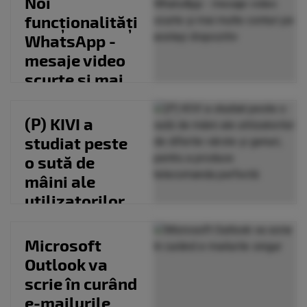
Noi
este...
funcționalități
WhatsApp -
mesaje video
scurte și mai
multe conturi
pe același...
(P) KIVI a
studiat peste
o sută de
mâini ale
utilizatorilor
de diferite
vârste...
Microsoft
Outlook va
scrie în curând
e-mailurile