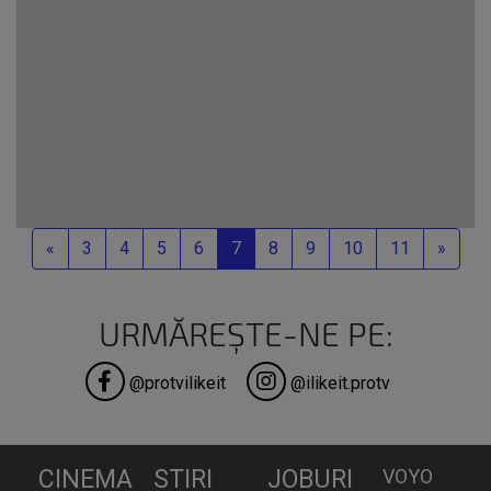
Previous
Next
«
3
4
5
6
7
8
9
10
11
»
URMĂREȘTE-NE PE:
@protvilikeit
@ilikeit.protv
CINEMA
STIRI
JOBURI
VOYO