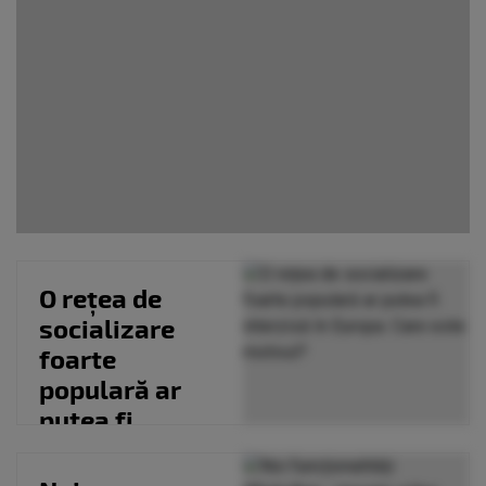
O rețea de
socializare
foarte
populară ar
putea fi
interzisă în
Europa. Care