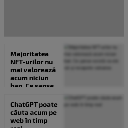
Majoritatea
NFT-urilor nu
mai valorează
acum niciun
ban. Ce șanse
există ca ele...
ChatGPT poate
căuta acum pe
web în timp