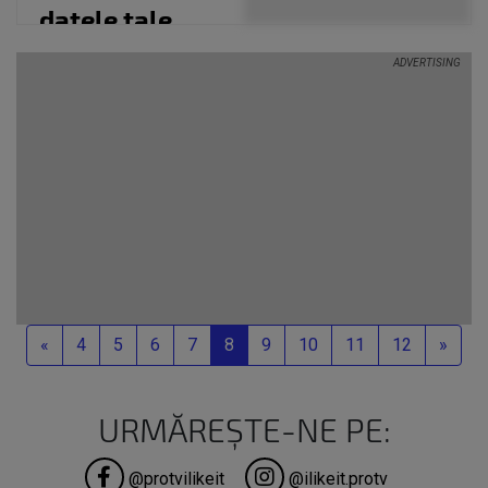
datele tale
personale
pentru...
Previous
Next
«
4
5
6
7
8
9
10
11
12
»
URMĂREȘTE-NE PE:
@protvilikeit
@ilikeit.protv