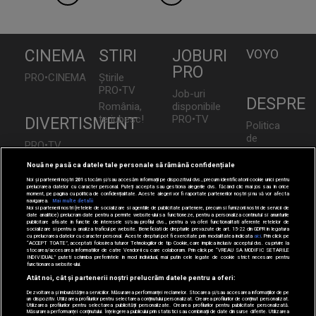
CINEMA
STIRI
JOBURI
VOYO
PRO
PRO•CINEMA
Știrile
PRO•TV
Job-uri
DESPRE
România,
disponibile
te iubesc!
PRO•TV
DIVERTISMENT
Politica
de
PRO•TV
Confidențialita
Românii
TEHNOLOGIE
LIFESTYLE
Nouă ne pasă ca datele tale personale să rămână confidențiale
Contact
au Talent
Noi și partenerii noștri
201
stocăm și/sau accesăm informații pe dispozitivul dvs., precum identificatorii cookie unici pentru
CNA
I Like IT
Doctor
prelucrarea datelor cu caracter personal. Puteți accepta sau gestiona alegerile dvs. făcând clic mai jos sau în orice
Vocea
moment, pe pagina cu politica de confidențialitate. Aceste alegeri vor fi raportate partenerilor noștri și nu vă vor afecta
de Bine
României
navigarea.
Mai multe detalii
Noi si partenerii nostri (retelele de socializare si agentiile de publicitate partenere, precum si furnizorii nostri de servicii de
Acasă
date analitice) prelucram date pentru a permite website-ului sa functioneze, pentru a personaliza continutul si anunturile
Las
publicitare afisate in functie de interesele si/sau profilul dvs., pentru a va oferi functionalitati aferente retelelor de
SPORT
socializare si pentru a analiza traficul pe website. Beneficiati de drepturile prevazute de art. 15-22 din GDPR in legatura
Fierbinți
Acasă
cu prelucrarea datelor cu caracter personal. Aceste drepturi pot fi exercitate prin modalitatea indicata
aici
. Prin click pe
Gold
“ACCEPT TOATE”, acceptati folosirea tuturor Tehnologiilor de tip Cookie, care implica inclusiv acceptul dvs. cu privire la
Apropo
stocarea/accesarea informatiilor de catre Vendor-ii cu care colaboram. Prin click pe “VREAU SA MODIFIC SETARILE
Sport.ro
INDIVIDUAL” puteti schimba preferintele in mod individual, mai putin cele legate de cookie strict necesare pentru
TV
Perfecte
functionarea website-ului.
PRO•ARENA
DeBărbați
Atât noi, cât și partenerii noștri prelucrăm datele pentru a oferi:
Foodstory
Dezvoltarea și îmbunătățirea serviciilor. Măsurarea performanței reclamelor. Stocarea și/sau accesarea informațiilor de pe
un dispozitiv. Utilizarea profilurilor pentru selectarea conținutului personalizat. Crearea profilurilor de conținut personalizat.
Utilizarea profilurilor pentru selectarea publicității personalizate. Crearea profilurilor pentru publicitate personalizată.
Măsurarea performanței conținutului. Înțelegerea publicului prin statistici sau combinații de date din surse diferite. Utilizarea