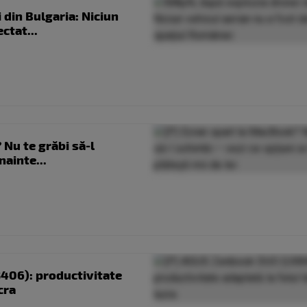
din Bulgaria: Niciun
ctat...
 Nu te grăbi să-l
nainte...
406): productivitate
cra