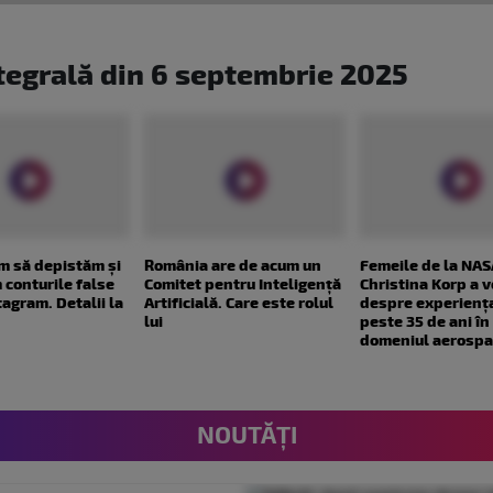
ntegrală din 6 septembrie 2025
m să depistăm și
România are de acum un
Femeile de la NAS
 conturile false
Comitet pentru Inteligență
Christina Korp a v
tagram. Detalii la
Artificială. Care este rolul
despre experiența
lui
peste 35 de ani în
domeniul aerospa
NOUTĂȚI