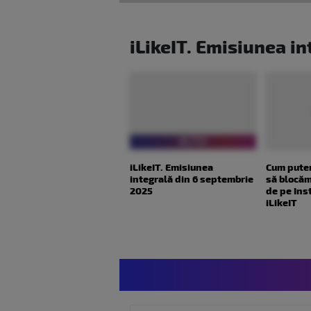
iLikeIT. Emisiunea i
iLikeIT. Emisiunea
Cum pute
integrală din 6 septembrie
să blocăm
2025
de pe Ins
iLikeIT