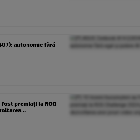
407): autonomie fără
u fost premiați la ROG
oltarea...