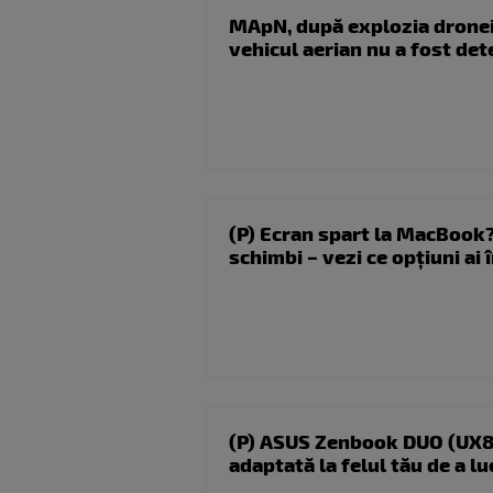
MApN, după explozia dronei 
vehicul aerian nu a fost dete
(P) Ecran spart la MacBook?
schimbi – vezi ce opțiuni ai î
(P) ASUS Zenbook DUO (UX8
adaptată la felul tău de a lu