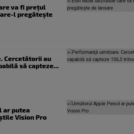
re va fi prețul
care-l pregătește
 Cercetătorii au
abilă să capteze...
l ar putea
știle Vision Pro