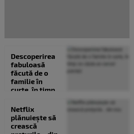
Descoperirea
fabuloasă
făcută de o
familie în
curte, în timp
ce căuta un
cercel...
Netflix
plănuiește să
crească