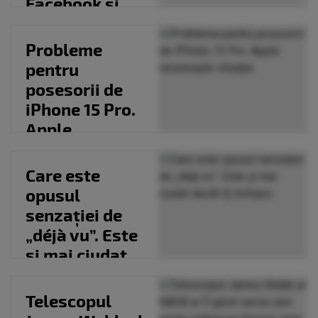
Facebook și
Instagram.
Care ar...
Probleme
pentru
posesorii de
iPhone 15 Pro.
Apple
recunoaște
situația
Care este
opusul
senzației de
„déjà vu”. Este
și mai ciudat
decât îți
închipui
Telescopul