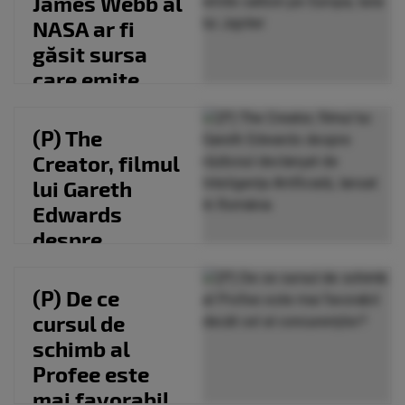
James Webb al
NASA ar fi
găsit sursa
care emite
carbon pe
Europa, luna...
(P) The
Creator, filmul
lui Gareth
Edwards
despre
războiul
declanșat de
(P) De ce
Inteligența...
cursul de
schimb al
Profee este
mai favorabil