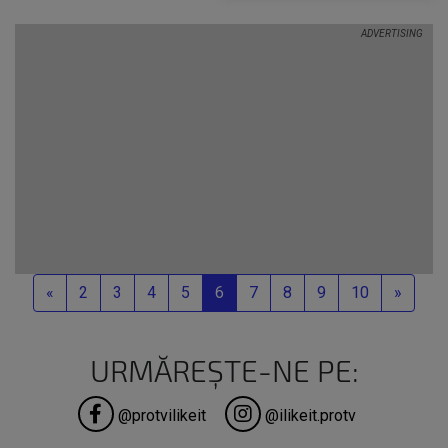
decât cel al
concurenților?
Previous
Next
«
2
3
4
5
6
7
8
9
10
»
URMĂREȘTE-NE PE:
@protvilikeit
@ilikeit.protv